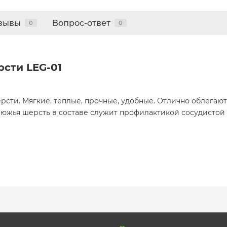
зывы
Вопрос-ответ
0
0
сти LEG-01
ти. Мягкие, теплые, прочные, удобные. Отлично облегают
люжья шерсть в составе служит профилактикой сосудистой 