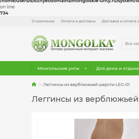
/home/users/d/dzhyer/domains/mongolskie-unty.ru/system/l
on line
734
О компании
Оплата и доставка
Доставка и оплата 
Все ка
Монгольские унты
Для дома и отдыха
Леггинсы из верблюжьей шерсти LEG-01
Леггинсы из верблюжьей