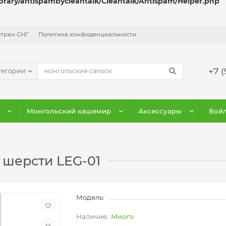
ibrary/antispambycleantalk/Cleantalk/Antispam/Helper.php
стран СНГ
Политика конфиденциальности
+7 (
тегории
Монгольский кашемир
Аксессуары
Войл
 шерсти LEG-01
Модель:
Много