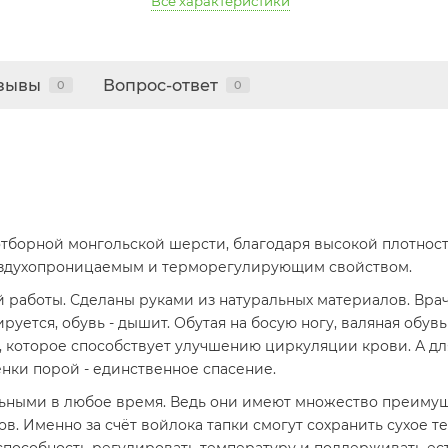
Все характеристики
зывы
Вопрос-ответ
0
0
тборной монгольской шерсти, благодаря высокой плотности
воздухопроницаемым и терморегулирующим свойством.
й работы. Сделаны руками из натуральных материалов. В
руется, обувь - дышит. Обутая на босую ногу, валяная обув
е, которое способствует улучшению циркуляции крови. А д
нки порой - единственное спасение.
льными в любое время. Ведь они имеют множество преиму
. Именно за счёт войлока тапки смогут сохранить сухое теп