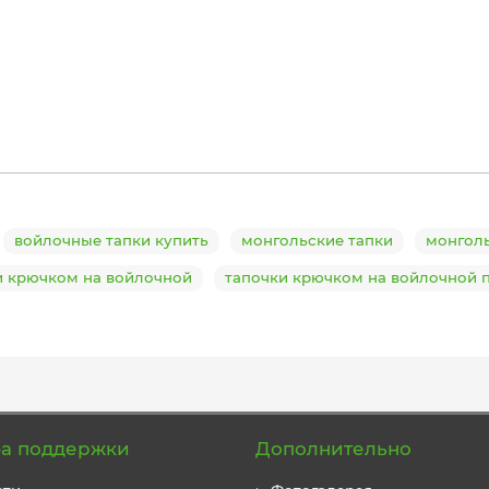
войлочные тапки купить
монгольские тапки
монголь
и крючком на войлочной
тапочки крючком на войлочной 
а поддержки
Дополнительно