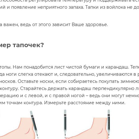
способность регулировать температуру и поддерживать ес
 и появление неприятного запаха. Тапки из войлока не до
важен, ведь от этого зависит Ваше здоровье.
мер тапочек?
топы. Нам понадобится лист чистой бумаги и карандаш. Теп
да ноги слегка отекают и, следовательно, увеличиваются в
 носков. Оставьте носки, если собираетесь покупать зимню
контуру. Старайтесь держать карандаш перпендикулярно л
ерацию и с левой, и с правой ногой – ведь они могут немн
м точкам контура. Измерьте расстояние между ними.