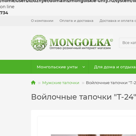
/home/users/d/dzhyer/domains/mongolskie-unty.ru/system/l
on line
734
О компании
Оплата и доставка
Доставка и оплата 
Все ка
Монгольские унты
Для дома и отдыха
Мужские тапочки
Войлочные тапочки "T-2
Войлочные тапочки "T-24