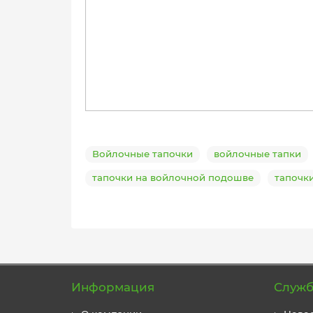
Войлочные тапочки
войлочные тапки
тапочки на войлочной подошве
тапочк
Информация
Служб