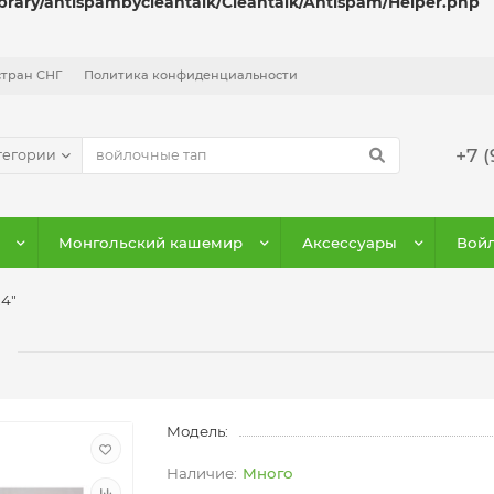
ibrary/antispambycleantalk/Cleantalk/Antispam/Helper.php
стран СНГ
Политика конфиденциальности
+7 (
тегории
Монгольский кашемир
Аксессуары
Войл
4"
"
Модель:
Много