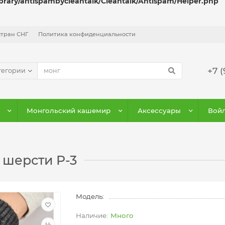
ibrary/antispambycleantalk/Cleantalk/Antispam/Helper.php
стран СНГ
Политика конфиденциальности
+7 (
тегории
Монгольский кашемир
Аксессуары
Войл
 шерсти P-3
Модель:
Много