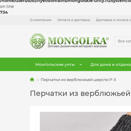
/home/users/d/dzhyer/domains/mongolskie-unty.ru/system/l
on line
734
О компании
Оплата и доставка
Доставка и оплата 
Все ка
Монгольские унты
Для дома и отдыха
Перчатки из верблюжьей шерсти P-3
Перчатки из верблюжьей