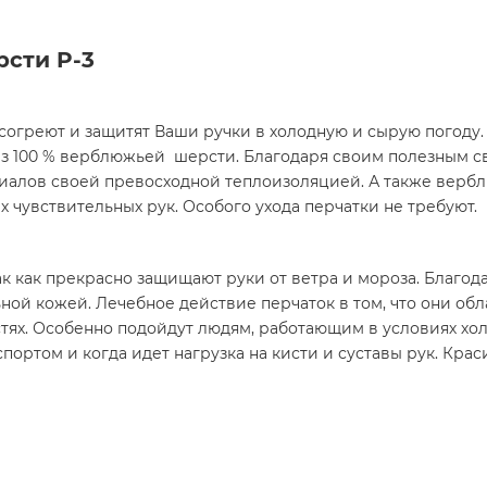
сти P-3
огреют и защитят Ваши ручки в холодную и сырую погоду.
з 100 % верблюжьей шерсти. Благодаря своим полезным св
ериалов своей превосходной теплоизоляцией. А также верб
 чувствительных рук. Особого ухода перчатки не требуют.
к как прекрасно защищают руки от ветра и мороза. Благода
ной кожей. Лечебное действие перчаток в том, что они об
стях. Особенно подойдут людям, работающим в условиях хол
спортом и когда идет нагрузка на кисти и суставы рук. Кр