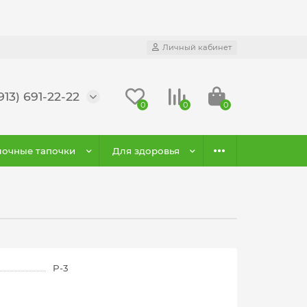
Личный кабинет
913) 691-22-22
0
0
0
очные тапочки
Для здоровья
P-3