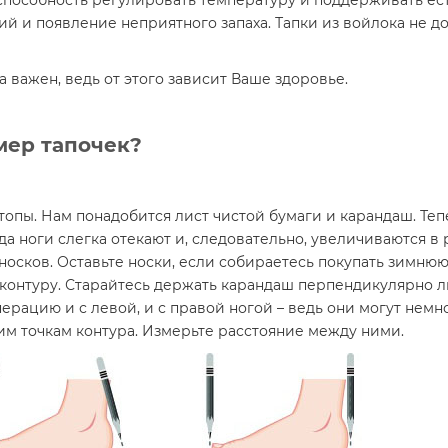
способность регулировать температуру и поддерживать ес
 и появление неприятного запаха. Тапки из войлока не до
важен, ведь от этого зависит Ваше здоровье.
мер тапочек?
топы. Нам понадобится лист чистой бумаги и карандаш. Теп
да ноги слегка отекают и, следовательно, увеличиваются в
 носков. Оставьте носки, если собираетесь покупать зимню
контуру. Старайтесь держать карандаш перпендикулярно л
ерацию и с левой, и с правой ногой – ведь они могут немн
м точкам контура. Измерьте расстояние между ними.