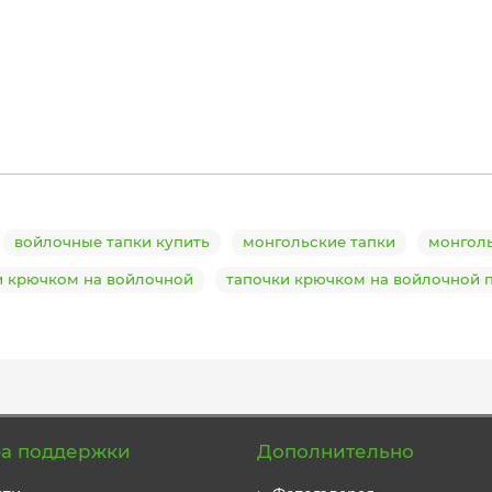
войлочные тапки купить
монгольские тапки
монголь
и крючком на войлочной
тапочки крючком на войлочной 
а поддержки
Дополнительно