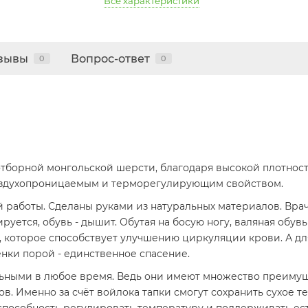
Все характеристики
зывы
Вопрос-ответ
0
0
тборной монгольской шерсти, благодаря высокой плотности
воздухопроницаемым и терморегулирующим свойством.
й работы. Сделаны руками из натуральных материалов. В
руется, обувь - дышит. Обутая на босую ногу, валяная обув
е, которое способствует улучшению циркуляции крови. А д
нки порой - единственное спасение.
льными в любое время. Ведь они имеют множество преиму
. Именно за счёт войлока тапки смогут сохранить сухое теп