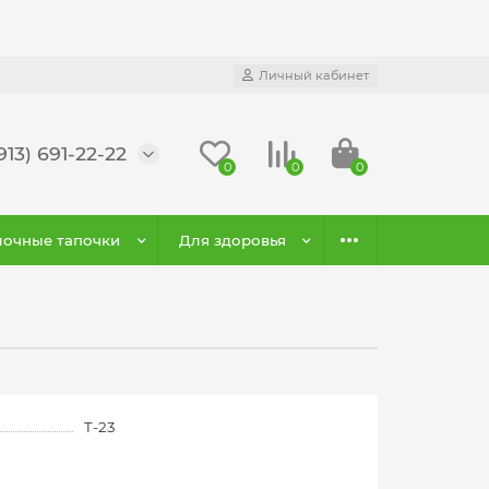
Личный кабинет
913) 691-22-22
0
0
0
очные тапочки
Для здоровья
T-23