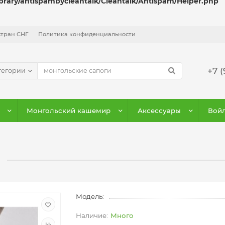
ibrary/antispambycleantalk/Cleantalk/Antispam/Helper.php
стран СНГ
Политика конфиденциальности
+7 (
тегории
Монгольский кашемир
Аксессуары
Войл
Модель:
Много