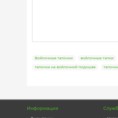
Войлочные тапочки
войлочные тапки
тапочки на войлочной подошве
тапочк
Информация
Служб